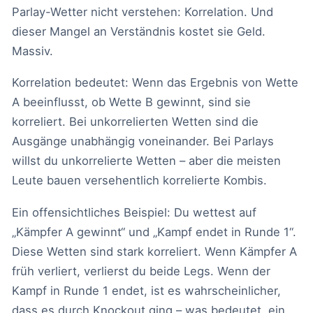
Parlay-Wetter nicht verstehen: Korrelation. Und
dieser Mangel an Verständnis kostet sie Geld.
Massiv.
Korrelation bedeutet: Wenn das Ergebnis von Wette
A beeinflusst, ob Wette B gewinnt, sind sie
korreliert. Bei unkorrelierten Wetten sind die
Ausgänge unabhängig voneinander. Bei Parlays
willst du unkorrelierte Wetten – aber die meisten
Leute bauen versehentlich korrelierte Kombis.
Ein offensichtliches Beispiel: Du wettest auf
„Kämpfer A gewinnt“ und „Kampf endet in Runde 1“.
Diese Wetten sind stark korreliert. Wenn Kämpfer A
früh verliert, verlierst du beide Legs. Wenn der
Kampf in Runde 1 endet, ist es wahrscheinlicher,
dass es durch Knockout ging – was bedeutet, ein