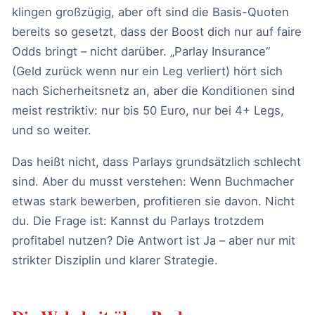
klingen großzügig, aber oft sind die Basis-Quoten
bereits so gesetzt, dass der Boost dich nur auf faire
Odds bringt – nicht darüber. „Parlay Insurance“
(Geld zurück wenn nur ein Leg verliert) hört sich
nach Sicherheitsnetz an, aber die Konditionen sind
meist restriktiv: nur bis 50 Euro, nur bei 4+ Legs,
und so weiter.
Das heißt nicht, dass Parlays grundsätzlich schlecht
sind. Aber du musst verstehen: Wenn Buchmacher
etwas stark bewerben, profitieren sie davon. Nicht
du. Die Frage ist: Kannst du Parlays trotzdem
profitabel nutzen? Die Antwort ist Ja – aber nur mit
strikter Disziplin und klarer Strategie.