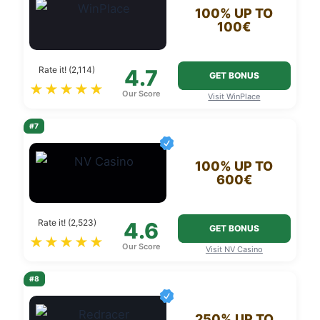
100% UP TO
100€
Rate it! (2,114)
4.7
GET BONUS
★★★★★
Our Score
Visit WinPlace
#7
100% UP TO
600€
Rate it! (2,523)
4.6
GET BONUS
★★★★★
Our Score
Visit NV Casino
#8
250% UP TO