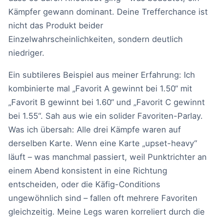
Kämpfer gewann dominant. Deine Trefferchance ist
nicht das Produkt beider
Einzelwahrscheinlichkeiten, sondern deutlich
niedriger.
Ein subtileres Beispiel aus meiner Erfahrung: Ich
kombinierte mal „Favorit A gewinnt bei 1.50“ mit
„Favorit B gewinnt bei 1.60“ und „Favorit C gewinnt
bei 1.55“. Sah aus wie ein solider Favoriten-Parlay.
Was ich übersah: Alle drei Kämpfe waren auf
derselben Karte. Wenn eine Karte „upset-heavy“
läuft – was manchmal passiert, weil Punktrichter an
einem Abend konsistent in eine Richtung
entscheiden, oder die Käfig-Conditions
ungewöhnlich sind – fallen oft mehrere Favoriten
gleichzeitig. Meine Legs waren korreliert durch die