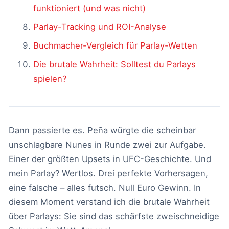
funktioniert (und was nicht)
Parlay-Tracking und ROI-Analyse
Buchmacher-Vergleich für Parlay-Wetten
Die brutale Wahrheit: Solltest du Parlays
spielen?
Dann passierte es. Peña würgte die scheinbar
unschlagbare Nunes in Runde zwei zur Aufgabe.
Einer der größten Upsets in UFC-Geschichte. Und
mein Parlay? Wertlos. Drei perfekte Vorhersagen,
eine falsche – alles futsch. Null Euro Gewinn. In
diesem Moment verstand ich die brutale Wahrheit
über Parlays: Sie sind das schärfste zweischneidige