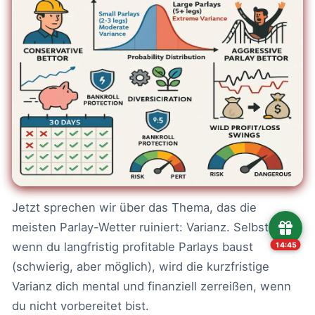
Jetzt sprechen wir über das Thema, das die
meisten Parlay-Wetter ruiniert: Varianz. Selbst
wenn du langfristig profitable Parlays baust
14:43
(schwierig, aber möglich), wird die kurzfristige
Varianz dich mental und finanziell zerreißen, wenn
du nicht vorbereitet bist.