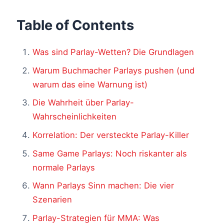
Table of Contents
Was sind Parlay-Wetten? Die Grundlagen
Warum Buchmacher Parlays pushen (und
warum das eine Warnung ist)
Die Wahrheit über Parlay-
Wahrscheinlichkeiten
Korrelation: Der versteckte Parlay-Killer
Same Game Parlays: Noch riskanter als
normale Parlays
Wann Parlays Sinn machen: Die vier
Szenarien
Parlay-Strategien für MMA: Was