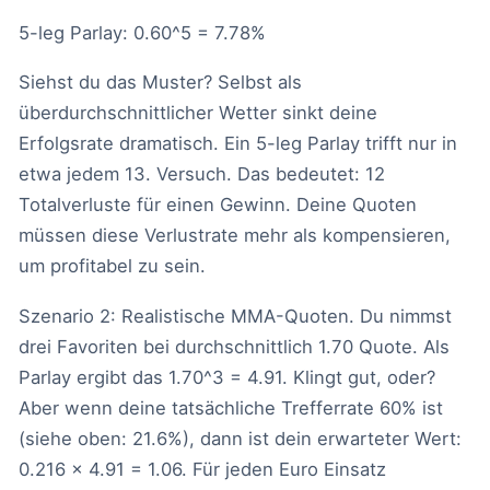
5-leg Parlay: 0.60^5 = 7.78%
Siehst du das Muster? Selbst als
überdurchschnittlicher Wetter sinkt deine
Erfolgsrate dramatisch. Ein 5-leg Parlay trifft nur in
etwa jedem 13. Versuch. Das bedeutet: 12
Totalverluste für einen Gewinn. Deine Quoten
müssen diese Verlustrate mehr als kompensieren,
um profitabel zu sein.
Szenario 2: Realistische MMA-Quoten. Du nimmst
drei Favoriten bei durchschnittlich 1.70 Quote. Als
Parlay ergibt das 1.70^3 = 4.91. Klingt gut, oder?
Aber wenn deine tatsächliche Trefferrate 60% ist
(siehe oben: 21.6%), dann ist dein erwarteter Wert:
0.216 × 4.91 = 1.06. Für jeden Euro Einsatz