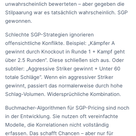
unwahrscheinlich bewerteten – aber gegeben die
Stilpaarung war es tatsächlich wahrscheinlich. SGP
gewonnen.
Schlechte SGP-Strategien ignorieren
offensichtliche Konflikte. Beispiel: „Kämpfer A
gewinnt durch Knockout in Runde 1 + Kampf geht
über 2.5 Runden“. Diese schließen sich aus. Oder
subtiler: „Aggressive Striker gewinnt + Unter 60
totale Schläge“. Wenn ein aggressiver Striker
gewinnt, passiert das normalerweise durch hohe
Schlag-Volumen. Widersprüchliche Kombination.
Buchmacher-Algorithmen für SGP-Pricing sind noch
in der Entwicklung. Sie nutzen oft vereinfachte
Modelle, die Korrelationen nicht vollständig
erfassen. Das schafft Chancen – aber nur für