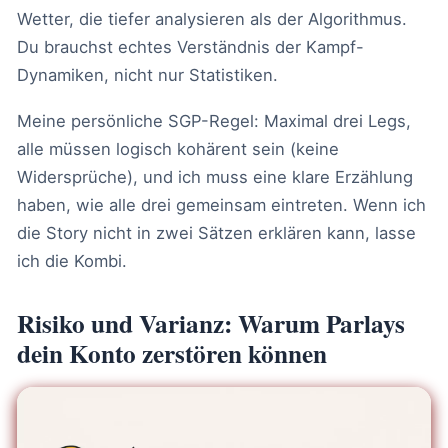
Wetter, die tiefer analysieren als der Algorithmus.
Du brauchst echtes Verständnis der Kampf-
Dynamiken, nicht nur Statistiken.
Meine persönliche SGP-Regel: Maximal drei Legs,
alle müssen logisch kohärent sein (keine
Widersprüche), und ich muss eine klare Erzählung
haben, wie alle drei gemeinsam eintreten. Wenn ich
die Story nicht in zwei Sätzen erklären kann, lasse
ich die Kombi.
Risiko und Varianz: Warum Parlays
dein Konto zerstören können