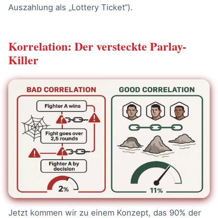
Auszahlung als „Lottery Ticket“).
Korrelation: Der versteckte Parlay-
Killer
Jetzt kommen wir zu einem Konzept, das 90% der