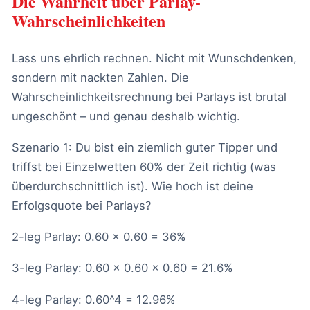
Die Wahrheit über Parlay-
Wahrscheinlichkeiten
Lass uns ehrlich rechnen. Nicht mit Wunschdenken,
sondern mit nackten Zahlen. Die
Wahrscheinlichkeitsrechnung bei Parlays ist brutal
ungeschönt – und genau deshalb wichtig.
Szenario 1: Du bist ein ziemlich guter Tipper und
triffst bei Einzelwetten 60% der Zeit richtig (was
überdurchschnittlich ist). Wie hoch ist deine
Erfolgsquote bei Parlays?
2-leg Parlay: 0.60 × 0.60 = 36%
3-leg Parlay: 0.60 × 0.60 × 0.60 = 21.6%
4-leg Parlay: 0.60^4 = 12.96%