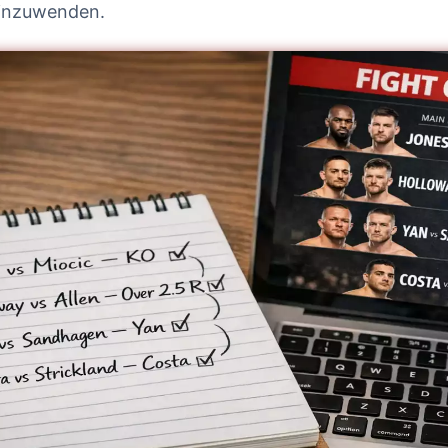
einzuwenden.