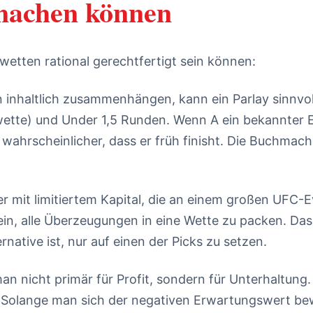
machen können
wetten rational gerechtfertigt sein können:
 inhaltlich zusammenhängen, kann ein Parlay sinnvoll
wette) und Under 1,5 Runden. Wenn A ein bekannter Ea
es wahrscheinlicher, dass er früh finisht. Die Buchmac
ter mit limitiertem Kapital, die an einem großen UFC
sein, alle Überzeugungen in eine Wette zu packen. Da
rnative ist, nur auf einen der Picks zu setzen.
n nicht primär für Profit, sondern für Unterhaltung. 
Solange man sich der negativen Erwartungswert bew