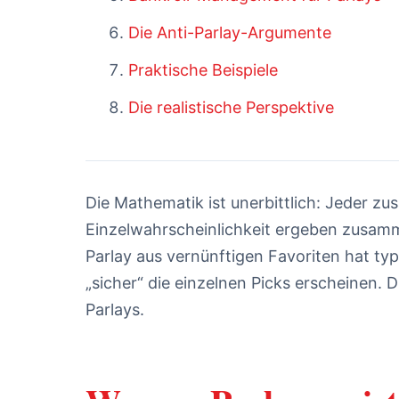
Die Anti-Parlay-Argumente
Praktische Beispiele
Die realistische Perspektive
Die Mathematik ist unerbittlich: Jeder zu
Einzelwahrscheinlichkeit ergeben zusamme
Parlay aus vernünftigen Favoriten hat ty
„sicher“ die einzelnen Picks erscheinen. 
Parlays.