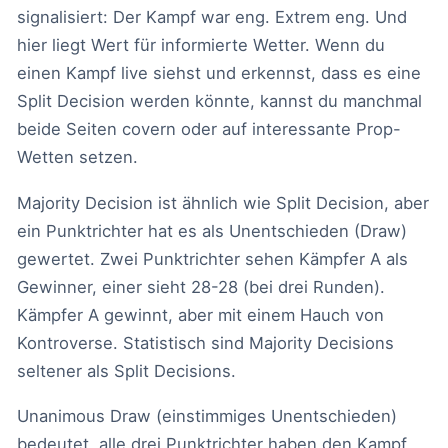
signalisiert: Der Kampf war eng. Extrem eng. Und
hier liegt Wert für informierte Wetter. Wenn du
einen Kampf live siehst und erkennst, dass es eine
Split Decision werden könnte, kannst du manchmal
beide Seiten covern oder auf interessante Prop-
Wetten setzen.
Majority Decision ist ähnlich wie Split Decision, aber
ein Punktrichter hat es als Unentschieden (Draw)
gewertet. Zwei Punktrichter sehen Kämpfer A als
Gewinner, einer sieht 28-28 (bei drei Runden).
Kämpfer A gewinnt, aber mit einem Hauch von
Kontroverse. Statistisch sind Majority Decisions
seltener als Split Decisions.
Unanimous Draw (einstimmiges Unentschieden)
bedeutet, alle drei Punktrichter haben den Kampf