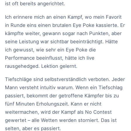
ist oft bereits angerichtet.
Ich erinnere mich an einen Kampf, wo mein Favorit
in Runde eins einen brutalen Eye Poke kassierte. Er
kämpfte weiter, gewann sogar nach Punkten, aber
seine Leistung war sichtbar beeinträchtigt. Hätte
ich gewusst, wie sehr ein Eye Poke die
Performance beeinflusst, hätte ich live
rausgehedged. Lektion gelernt.
Tiefschläge sind selbstverständlich verboten. Jeder
Mann versteht intuitiv warum. Wenn ein Tiefschlag
passiert, bekommt der getroffene Kämpfer bis zu
fünf Minuten Erholungszeit. Kann er nicht
weitermachen, wird der Kampf als No Contest
gewertet – alle Wetten werden storniert. Das ist
selten, aber es passiert.