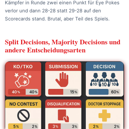
Kämpfer in Runde zwei einen Punkt für Eye Pokes
verlor und dann 28-28 statt 29-28 auf den
Scorecards stand. Brutal, aber Teil des Spiels.
Split Decisions, Majority Decisions und
andere Entscheidungsarten