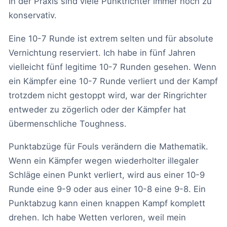
In der Praxis sind viele Punktrichter immer noch zu
konservativ.
Eine 10-7 Runde ist extrem selten und für absolute
Vernichtung reserviert. Ich habe in fünf Jahren
vielleicht fünf legitime 10-7 Runden gesehen. Wenn
ein Kämpfer eine 10-7 Runde verliert und der Kampf
trotzdem nicht gestoppt wird, war der Ringrichter
entweder zu zögerlich oder der Kämpfer hat
übermenschliche Toughness.
Punktabzüge für Fouls verändern die Mathematik.
Wenn ein Kämpfer wegen wiederholter illegaler
Schläge einen Punkt verliert, wird aus einer 10-9
Runde eine 9-9 oder aus einer 10-8 eine 9-8. Ein
Punktabzug kann einen knappen Kampf komplett
drehen. Ich habe Wetten verloren, weil mein