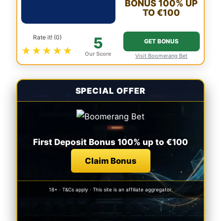
BONUS 100% UP
TO €100
Rate it! (0)
5
GET BONUS
★★★★★
Our Score
Visit Boomerang Bet
SPECIAL OFFER
First Deposit Bonus 100% up to €100
Claim Bonus
18+ · T&Cs apply · This site is an affiliate aggregator.