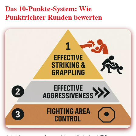
Das 10-Punkte-System: Wie
Punktrichter Runden bewerten