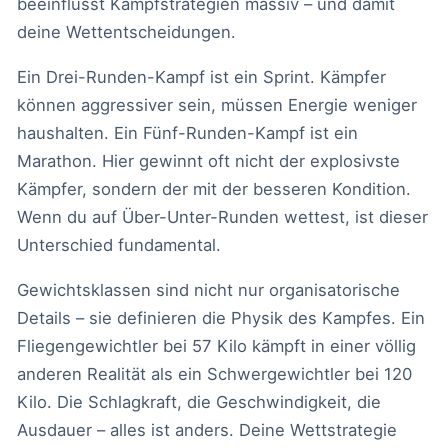
beeinflusst Kampfstrategien massiv – und damit
deine Wettentscheidungen.
Ein Drei-Runden-Kampf ist ein Sprint. Kämpfer
können aggressiver sein, müssen Energie weniger
haushalten. Ein Fünf-Runden-Kampf ist ein
Marathon. Hier gewinnt oft nicht der explosivste
Kämpfer, sondern der mit der besseren Kondition.
Wenn du auf Über-Unter-Runden wettest, ist dieser
Unterschied fundamental.
Gewichtsklassen sind nicht nur organisatorische
Details – sie definieren die Physik des Kampfes. Ein
Fliegengewichtler bei 57 Kilo kämpft in einer völlig
anderen Realität als ein Schwergewichtler bei 120
Kilo. Die Schlagkraft, die Geschwindigkeit, die
Ausdauer – alles ist anders. Deine Wettstrategie