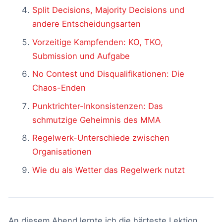
Split Decisions, Majority Decisions und
andere Entscheidungsarten
Vorzeitige Kampfenden: KO, TKO,
Submission und Aufgabe
No Contest und Disqualifikationen: Die
Chaos-Enden
Punktrichter-Inkonsistenzen: Das
schmutzige Geheimnis des MMA
Regelwerk-Unterschiede zwischen
Organisationen
Wie du als Wetter das Regelwerk nutzt
An diesem Abend lernte ich die härteste Lektion