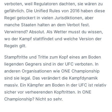
verboten, weil Regulatoren dachten, sie wären zu
gefährlich. Die Unified Rules von 2016 haben diese
Regel gelockert in vielen Jurisdiktionen, aber
manche Staaten halten an dem Verbot fest.
Verwirrend? Absolut. Als Wetter musst du wissen,
wo der Kampf stattfindet und welche Version der
Regeln gilt.
Stampftritte und Tritte zum Kopf eines am Boden
liegenden Gegners sind in der UFC verboten. In
anderen Organisationen wie ONE Championship
sind sie legal. Das verändert die Kampfdynamik
massiv. Ein Kämpfer am Boden in der UFC ist relativ
sicher vor verheerenden Kopftritten. In ONE
Championship? Nicht so sehr.