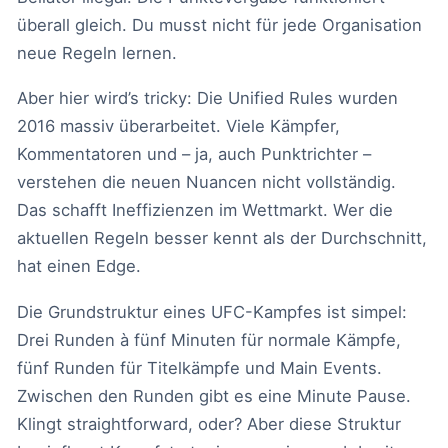
überall gleich. Du musst nicht für jede Organisation
neue Regeln lernen.
Aber hier wird’s tricky: Die Unified Rules wurden
2016 massiv überarbeitet. Viele Kämpfer,
Kommentatoren und – ja, auch Punktrichter –
verstehen die neuen Nuancen nicht vollständig.
Das schafft Ineffizienzen im Wettmarkt. Wer die
aktuellen Regeln besser kennt als der Durchschnitt,
hat einen Edge.
Die Grundstruktur eines UFC-Kampfes ist simpel:
Drei Runden à fünf Minuten für normale Kämpfe,
fünf Runden für Titelkämpfe und Main Events.
Zwischen den Runden gibt es eine Minute Pause.
Klingt straightforward, oder? Aber diese Struktur