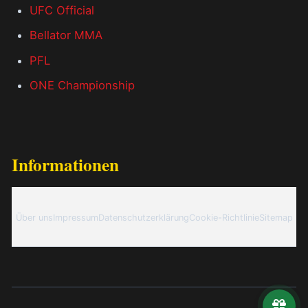
UFC Official
Bellator MMA
PFL
ONE Championship
Informationen
Über uns
Impressum
Datenschutzerklärung
Cookie-Richtlinie
Sitemap