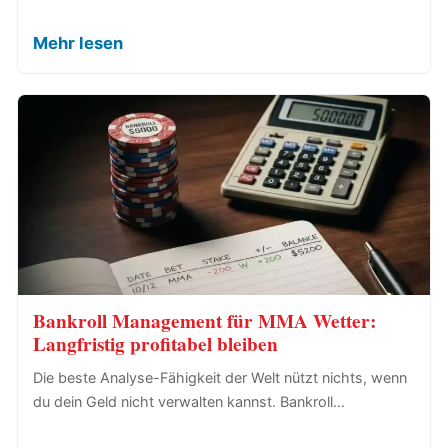
Mehr lesen
Bankroll Management für MMA Wetter:
Langfristig profitabel bleiben
Die beste Analyse-Fähigkeit der Welt nützt nichts, wenn
du dein Geld nicht verwalten kannst. Bankroll…