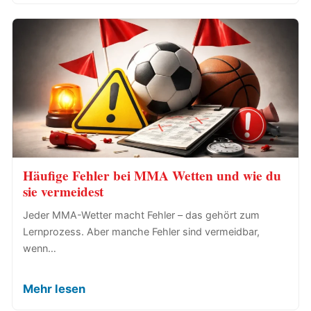
Häufige Fehler bei MMA Wetten und wie du
sie vermeidest
Jeder MMA-Wetter macht Fehler – das gehört zum
Lernprozess. Aber manche Fehler sind vermeidbar,
wenn…
Mehr lesen