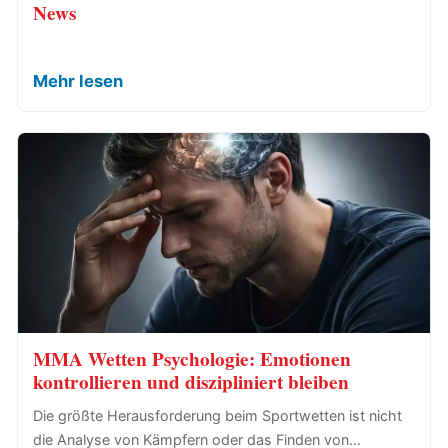
News
Mehr lesen
MMA Wetten Psychologie: Emotionen
kontrollieren und diszipliniert bleiben
Die größte Herausforderung beim Sportwetten ist nicht
die Analyse von Kämpfern oder das Finden von…