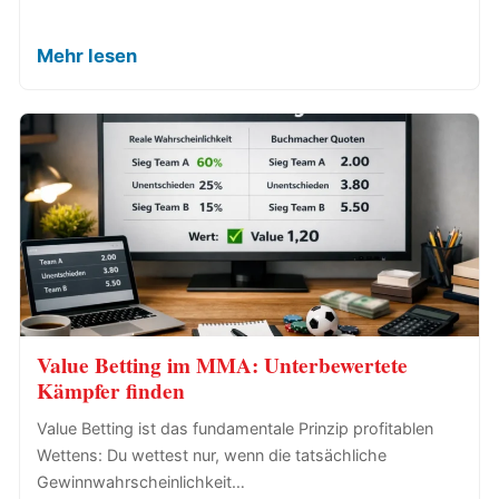
Mehr lesen
Value Betting im MMA: Unterbewertete
Kämpfer finden
Value Betting ist das fundamentale Prinzip profitablen
Wettens: Du wettest nur, wenn die tatsächliche
Gewinnwahrscheinlichkeit…