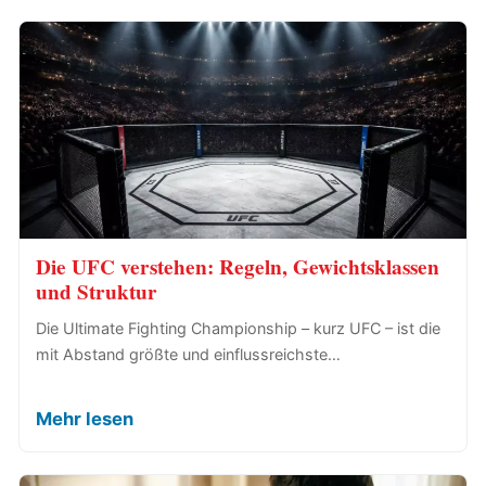
Die UFC verstehen: Regeln, Gewichtsklassen
und Struktur
Die Ultimate Fighting Championship – kurz UFC – ist die
mit Abstand größte und einflussreichste…
Mehr lesen