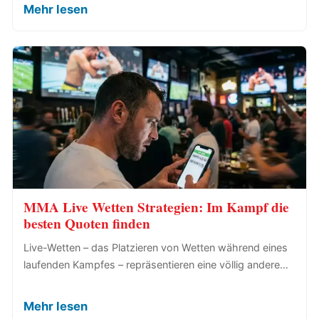
Mehr lesen
MMA Live Wetten Strategien: Im Kampf die
besten Quoten finden
Live-Wetten – das Platzieren von Wetten während eines
laufenden Kampfes – repräsentieren eine völlig andere…
Mehr lesen