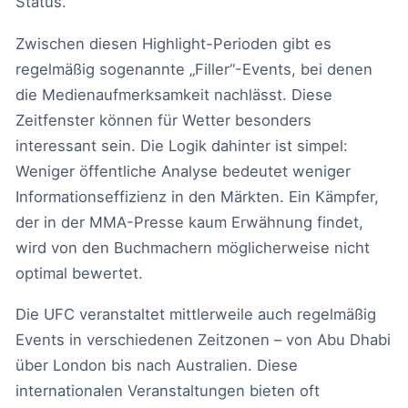
Status.
Zwischen diesen Highlight-Perioden gibt es
regelmäßig sogenannte „Filler“-Events, bei denen
die Medienaufmerksamkeit nachlässt. Diese
Zeitfenster können für Wetter besonders
interessant sein. Die Logik dahinter ist simpel:
Weniger öffentliche Analyse bedeutet weniger
Informationseffizienz in den Märkten. Ein Kämpfer,
der in der MMA-Presse kaum Erwähnung findet,
wird von den Buchmachern möglicherweise nicht
optimal bewertet.
Die UFC veranstaltet mittlerweile auch regelmäßig
Events in verschiedenen Zeitzonen – von Abu Dhabi
über London bis nach Australien. Diese
internationalen Veranstaltungen bieten oft