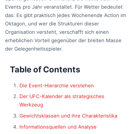
Events pro Jahr veranstaltet. Für Wetter bedeutet
das: Es gibt praktisch jedes Wochenende Action im
Oktagon, und wer die Strukturen dieser
Organisation versteht, verschafft sich einen
erheblichen Vorteil gegenüber der breiten Masse
der Gelegenheitsspieler.
Table of Contents
Die Event-Hierarchie verstehen
Der UFC-Kalender als strategisches
Werkzeug
Gewichtsklassen und ihre Charakteristika
Informationsquellen und Analyse