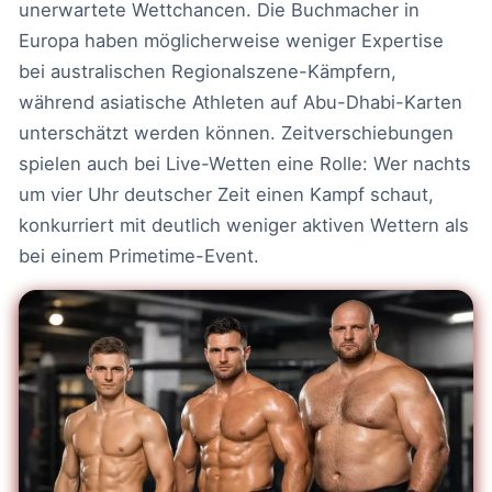
unerwartete Wettchancen. Die Buchmacher in
Europa haben möglicherweise weniger Expertise
bei australischen Regionalszene-Kämpfern,
während asiatische Athleten auf Abu-Dhabi-Karten
unterschätzt werden können. Zeitverschiebungen
spielen auch bei Live-Wetten eine Rolle: Wer nachts
um vier Uhr deutscher Zeit einen Kampf schaut,
konkurriert mit deutlich weniger aktiven Wettern als
bei einem Primetime-Event.