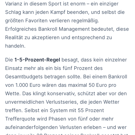
Varianz in diesem Sport ist enorm – ein einziger
Schlag kann jeden Kampf beenden, und selbst die
größten Favoriten verlieren regelmäßig.
Erfolgreiches Bankroll Management bedeutet, diese
Realität zu akzeptieren und entsprechend zu
handeln.
Die
1-5-Prozent-Regel
besagt, dass kein einzelner
Einsatz mehr als ein bis fünf Prozent des
Gesamtbudgets betragen sollte. Bei einem Bankroll
von 1.000 Euro wären das maximal 50 Euro pro
Wette. Das klingt konservativ, schützt aber vor den
unvermeidlichen Verlustseries, die jeden Wetter
treffen. Selbst ein System mit 55 Prozent
Trefferquote wird Phasen von fünf oder mehr
aufeinanderfolgenden Verlusten erleben – und wer