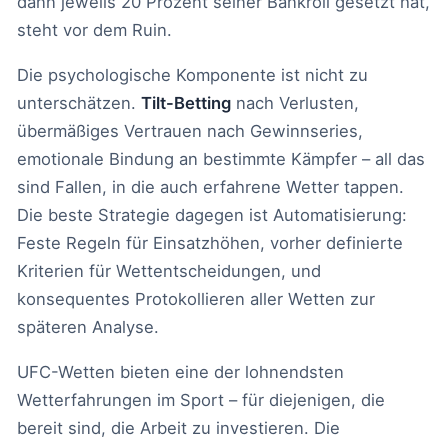
dann jeweils 20 Prozent seiner Bankroll gesetzt hat,
steht vor dem Ruin.
Die psychologische Komponente ist nicht zu
unterschätzen.
Tilt-Betting
nach Verlusten,
übermäßiges Vertrauen nach Gewinnseries,
emotionale Bindung an bestimmte Kämpfer – all das
sind Fallen, in die auch erfahrene Wetter tappen.
Die beste Strategie dagegen ist Automatisierung:
Feste Regeln für Einsatzhöhen, vorher definierte
Kriterien für Wettentscheidungen, und
konsequentes Protokollieren aller Wetten zur
späteren Analyse.
UFC-Wetten bieten eine der lohnendsten
Wetterfahrungen im Sport – für diejenigen, die
bereit sind, die Arbeit zu investieren. Die