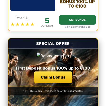
BONUS 100% UP
TO €100
Rate it! (0)
5
GET BONUS
★★★★★
Our Score
Visit Boomerang Bet
SPECIAL OFFER
First Deposit Bonus 100% up to €100
Claim Bonus
18+ · T&Cs apply · This site is an affiliate aggregator.