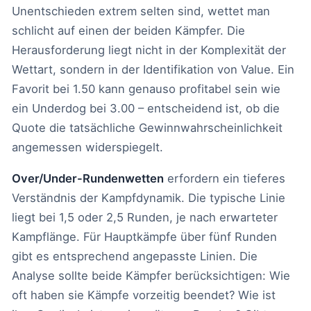
Unentschieden extrem selten sind, wettet man
schlicht auf einen der beiden Kämpfer. Die
Herausforderung liegt nicht in der Komplexität der
Wettart, sondern in der Identifikation von Value. Ein
Favorit bei 1.50 kann genauso profitabel sein wie
ein Underdog bei 3.00 – entscheidend ist, ob die
Quote die tatsächliche Gewinnwahrscheinlichkeit
angemessen widerspiegelt.
Over/Under-Rundenwetten
erfordern ein tieferes
Verständnis der Kampfdynamik. Die typische Linie
liegt bei 1,5 oder 2,5 Runden, je nach erwarteter
Kampflänge. Für Hauptkämpfe über fünf Runden
gibt es entsprechend angepasste Linien. Die
Analyse sollte beide Kämpfer berücksichtigen: Wie
oft haben sie Kämpfe vorzeitig beendet? Wie ist