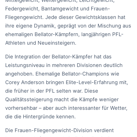
Federgewicht, Bantamgewicht und Frauen-
Fliegengewicht. Jede dieser Gewichtsklassen hat
ihre eigene Dynamik, geprägt von der Mischung aus
ehemaligen Bellator-Kämpfern, langjährigen PFL-
Athleten und Neueinsteigern.
Die Integration der Bellator-Kämpfer hat das
Leistungsniveau in mehreren Divisionen deutlich
angehoben. Ehemalige Bellator-Champions wie
Corey Anderson bringen Elite-Level-Erfahrung mit,
die früher in der PFL selten war. Diese
Qualitätssteigerung macht die Kämpfe weniger
vorhersehbar – aber auch interessanter für Wetter,
die die Hintergründe kennen.
Die Frauen-Fliegengewicht-Division verdient