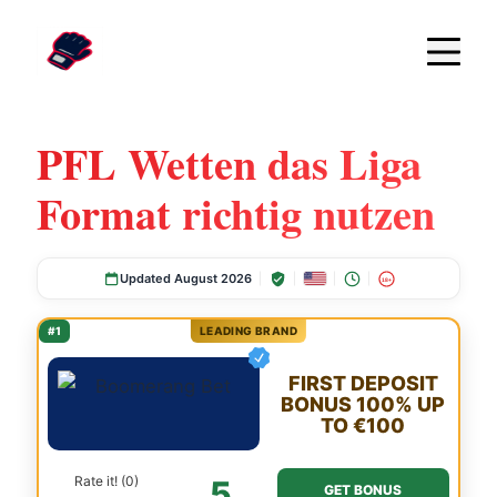
PFL Wetten das Liga
Format richtig nutzen
Updated August 2026
18+
#1
LEADING BRAND
FIRST DEPOSIT
BONUS 100% UP
TO €100
Rate it! (0)
5
GET BONUS