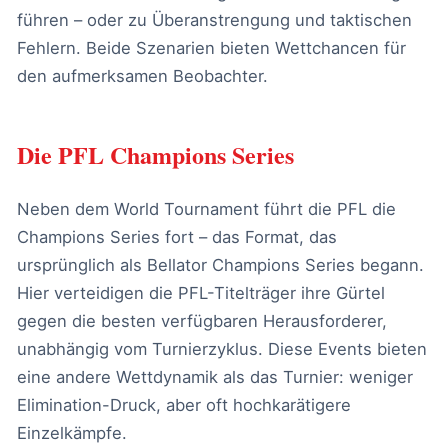
führen – oder zu Überanstrengung und taktischen
Fehlern. Beide Szenarien bieten Wettchancen für
den aufmerksamen Beobachter.
Die PFL Champions Series
Neben dem World Tournament führt die PFL die
Champions Series fort – das Format, das
ursprünglich als Bellator Champions Series begann.
Hier verteidigen die PFL-Titelträger ihre Gürtel
gegen die besten verfügbaren Herausforderer,
unabhängig vom Turnierzyklus. Diese Events bieten
eine andere Wettdynamik als das Turnier: weniger
Elimination-Druck, aber oft hochkarätigere
Einzelkämpfe.