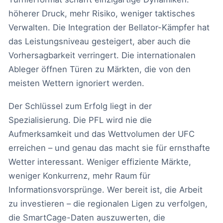
höherer Druck, mehr Risiko, weniger taktisches
Verwalten. Die Integration der Bellator-Kämpfer hat
das Leistungsniveau gesteigert, aber auch die
Vorhersagbarkeit verringert. Die internationalen
Ableger öffnen Türen zu Märkten, die von den
meisten Wettern ignoriert werden.
Der Schlüssel zum Erfolg liegt in der
Spezialisierung. Die PFL wird nie die
Aufmerksamkeit und das Wettvolumen der UFC
erreichen – und genau das macht sie für ernsthafte
Wetter interessant. Weniger effiziente Märkte,
weniger Konkurrenz, mehr Raum für
Informationsvorsprünge. Wer bereit ist, die Arbeit
zu investieren – die regionalen Ligen zu verfolgen,
die SmartCage-Daten auszuwerten, die