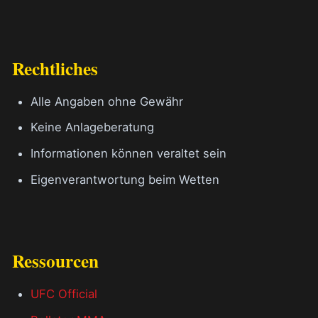
Rechtliches
Alle Angaben ohne Gewähr
Keine Anlageberatung
Informationen können veraltet sein
Eigenverantwortung beim Wetten
Ressourcen
UFC Official