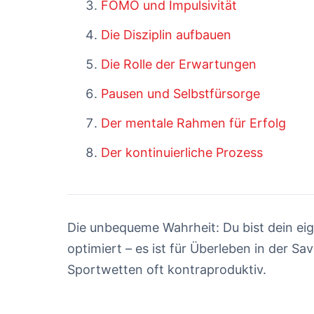
FOMO und Impulsivität
Die Disziplin aufbauen
Die Rolle der Erwartungen
Pausen und Selbstfürsorge
Der mentale Rahmen für Erfolg
Der kontinuierliche Prozess
Die unbequeme Wahrheit: Du bist dein eige
optimiert – es ist für Überleben in der 
Sportwetten oft kontraproduktiv.