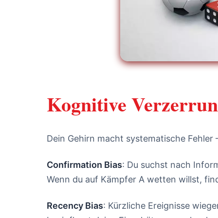
Kognitive Verzerru
Dein Gehirn macht systematische Fehler –
Confirmation Bias
: Du suchst nach Infor
Wenn du auf Kämpfer A wetten willst, fin
Recency Bias
: Kürzliche Ereignisse wieg