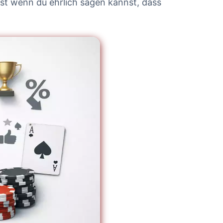
Erst wenn du ehrlich sagen kannst, dass