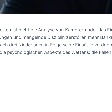
tten ist nicht die Analyse von Kämpfern oder das Fi
rungen und mangelnde Disziplin zerstören mehr Bankrol
 nach drei Niederlagen in Folge seine Einsätze verdo
die psychologischen Aspekte des Wettens: die Fallen,