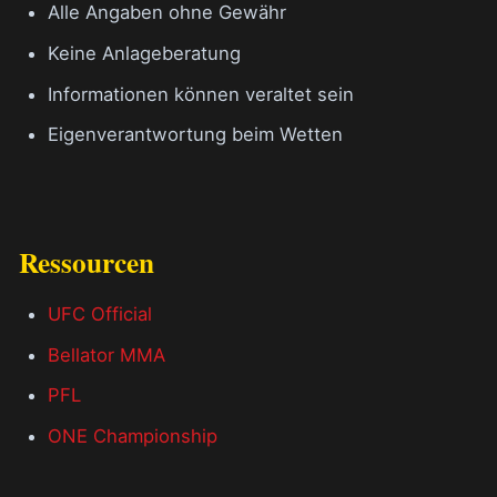
Alle Angaben ohne Gewähr
Keine Anlageberatung
Informationen können veraltet sein
Eigenverantwortung beim Wetten
Ressourcen
UFC Official
Bellator MMA
PFL
ONE Championship