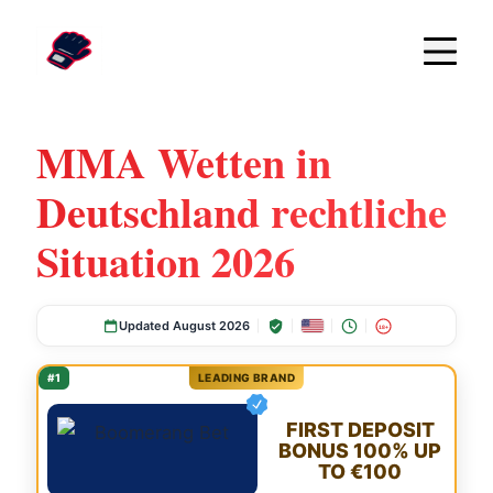
MMA Wetten in
Deutschland rechtliche
Situation 2026
Updated August 2026
18+
#1
LEADING BRAND
FIRST DEPOSIT
BONUS 100% UP
TO €100