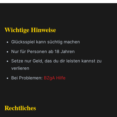
Wichtige Hinweise
Glücksspiel kann süchtig machen
Nur für Personen ab 18 Jahren
Setze nur Geld, das du dir leisten kannst zu
verlieren
Bei Problemen:
BZgA Hilfe
Rechtliches