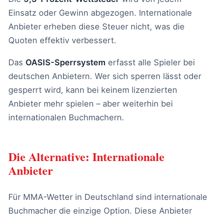
Einsatz oder Gewinn abgezogen. Internationale
Anbieter erheben diese Steuer nicht, was die
Quoten effektiv verbessert.
Das
OASIS-Sperrsystem
erfasst alle Spieler bei
deutschen Anbietern. Wer sich sperren lässt oder
gesperrt wird, kann bei keinem lizenzierten
Anbieter mehr spielen – aber weiterhin bei
internationalen Buchmachern.
Die Alternative: Internationale
Anbieter
Für MMA-Wetter in Deutschland sind internationale
Buchmacher die einzige Option. Diese Anbieter