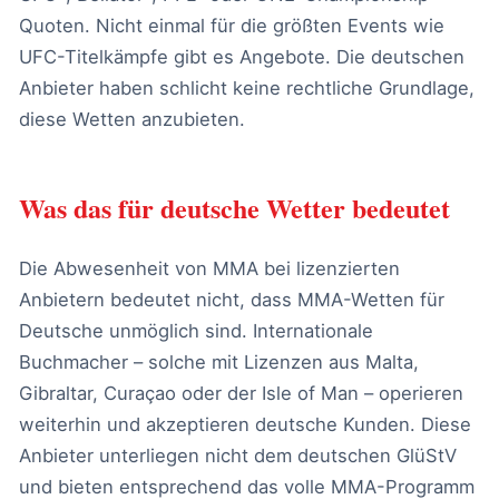
Quoten. Nicht einmal für die größten Events wie
UFC-Titelkämpfe gibt es Angebote. Die deutschen
Anbieter haben schlicht keine rechtliche Grundlage,
diese Wetten anzubieten.
Was das für deutsche Wetter bedeutet
Die Abwesenheit von MMA bei lizenzierten
Anbietern bedeutet nicht, dass MMA-Wetten für
Deutsche unmöglich sind. Internationale
Buchmacher – solche mit Lizenzen aus Malta,
Gibraltar, Curaçao oder der Isle of Man – operieren
weiterhin und akzeptieren deutsche Kunden. Diese
Anbieter unterliegen nicht dem deutschen GlüStV
und bieten entsprechend das volle MMA-Programm