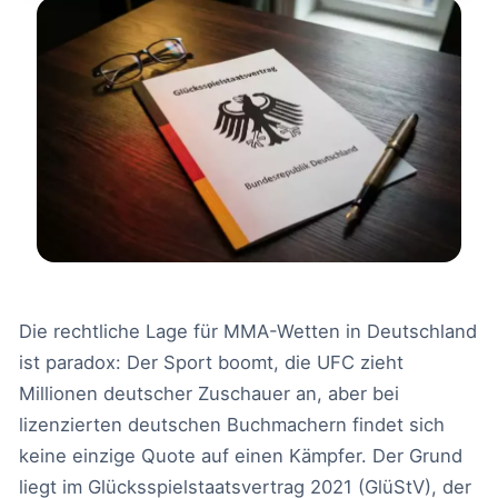
Die rechtliche Lage für MMA-Wetten in Deutschland
ist paradox: Der Sport boomt, die UFC zieht
Millionen deutscher Zuschauer an, aber bei
lizenzierten deutschen Buchmachern findet sich
keine einzige Quote auf einen Kämpfer. Der Grund
liegt im Glücksspielstaatsvertrag 2021 (GlüStV), der