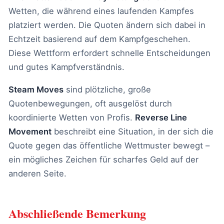
Wetten, die während eines laufenden Kampfes
platziert werden. Die Quoten ändern sich dabei in
Echtzeit basierend auf dem Kampfgeschehen.
Diese Wettform erfordert schnelle Entscheidungen
und gutes Kampfverständnis.
Steam Moves
sind plötzliche, große
Quotenbewegungen, oft ausgelöst durch
koordinierte Wetten von Profis.
Reverse Line
Movement
beschreibt eine Situation, in der sich die
Quote gegen das öffentliche Wettmuster bewegt –
ein mögliches Zeichen für scharfes Geld auf der
anderen Seite.
Abschließende Bemerkung