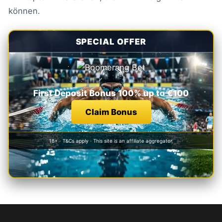
können.
SPECIAL OFFER
First Deposit Bonus 100% up to €100
Claim Bonus
18+ · T&Cs apply · This site is an affiliate aggregator.