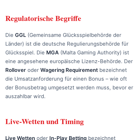
Regulatorische Begriffe
Die
GGL
(Gemeinsame Glücksspielbehörde der
Länder) ist die deutsche Regulierungsbehörde für
Glücksspiel. Die
MGA
(Malta Gaming Authority) ist
eine angesehene europäische Lizenz-Behörde. Der
Rollover
oder
Wagering Requirement
bezeichnet
die Umsatzanforderung für einen Bonus – wie oft
der Bonusbetrag umgesetzt werden muss, bevor er
auszahlbar wird.
Live-Wetten und Timing
Live Wetten
oder
In-Play Betting
bezeichnet