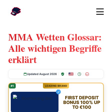
MMA Wetten Glossar:
Alle wichtigen Begriffe
erklärt
Updated August 2026
18+
#1
LEADING BRAND
FIRST DEPOSIT
BONUS 100% UP
TO €100