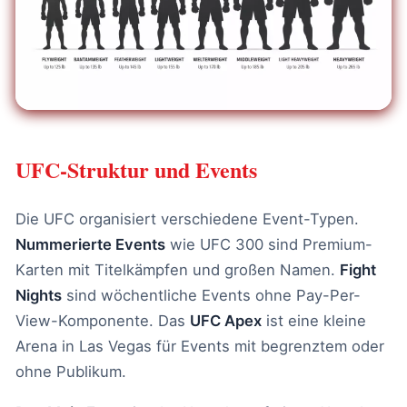
UFC-Struktur und Events
Die UFC organisiert verschiedene Event-Typen.
Nummerierte Events
wie UFC 300 sind Premium-
Karten mit Titelkämpfen und großen Namen.
Fight
Nights
sind wöchentliche Events ohne Pay-Per-
View-Komponente. Das
UFC Apex
ist eine kleine
Arena in Las Vegas für Events mit begrenztem oder
ohne Publikum.