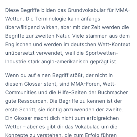
Diese Begriffe bilden das Grundvokabular für MMA-
Wetten. Die Terminologie kann anfangs
überwältigend wirken, aber mit der Zeit werden die
Begriffe zur zweiten Natur. Viele stammen aus dem
Englischen und werden im deutschen Wett-Kontext
unübersetzt verwendet, weil die Sportwetten-
Industrie stark anglo-amerikanisch geprägt ist.
Wenn du auf einen Begriff stößt, der nicht in
diesem Glossar steht, sind MMA-Foren, Wett-
Communities und die Hilfe-Seiten der Buchmacher
gute Ressourcen. Die Begriffe zu kennen ist der
erste Schritt; sie richtig anzuwenden der zweite.
Ein Glossar macht dich nicht zum erfolgreichen
Wetter – aber es gibt dir das Vokabular, um die
Konzepte zu verstehen, die zum Erfolg führen