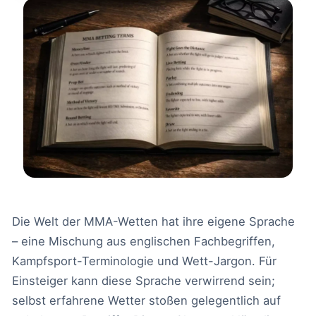
Die Welt der MMA-Wetten hat ihre eigene Sprache
– eine Mischung aus englischen Fachbegriffen,
Kampfsport-Terminologie und Wett-Jargon. Für
Einsteiger kann diese Sprache verwirrend sein;
selbst erfahrene Wetter stoßen gelegentlich auf