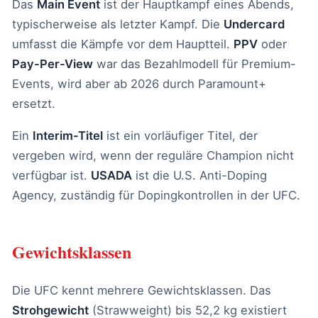
Das
Main Event
ist der Hauptkampf eines Abends,
typischerweise als letzter Kampf. Die
Undercard
umfasst die Kämpfe vor dem Hauptteil.
PPV
oder
Pay-Per-View
war das Bezahlmodell für Premium-
Events, wird aber ab 2026 durch Paramount+
ersetzt.
Ein
Interim-Titel
ist ein vorläufiger Titel, der
vergeben wird, wenn der reguläre Champion nicht
verfügbar ist.
USADA
ist die U.S. Anti-Doping
Agency, zuständig für Dopingkontrollen in der UFC.
Gewichtsklassen
Die UFC kennt mehrere Gewichtsklassen. Das
Strohgewicht
(Strawweight) bis 52,2 kg existiert