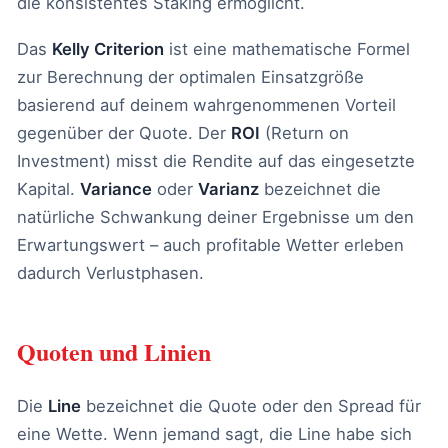
die konsistentes Staking ermöglicht.
Das
Kelly Criterion
ist eine mathematische Formel
zur Berechnung der optimalen Einsatzgröße
basierend auf deinem wahrgenommenen Vorteil
gegenüber der Quote. Der
ROI
(Return on
Investment) misst die Rendite auf das eingesetzte
Kapital.
Variance
oder
Varianz
bezeichnet die
natürliche Schwankung deiner Ergebnisse um den
Erwartungswert – auch profitable Wetter erleben
dadurch Verlustphasen.
Quoten und Linien
Die
Line
bezeichnet die Quote oder den Spread für
eine Wette. Wenn jemand sagt, die Line habe sich