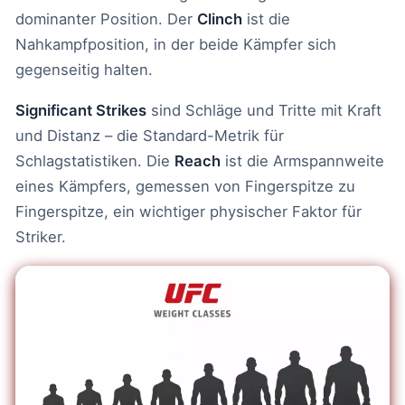
dominanter Position. Der
Clinch
ist die
Nahkampfposition, in der beide Kämpfer sich
gegenseitig halten.
Significant Strikes
sind Schläge und Tritte mit Kraft
und Distanz – die Standard-Metrik für
Schlagstatistiken. Die
Reach
ist die Armspannweite
eines Kämpfers, gemessen von Fingerspitze zu
Fingerspitze, ein wichtiger physischer Faktor für
Striker.