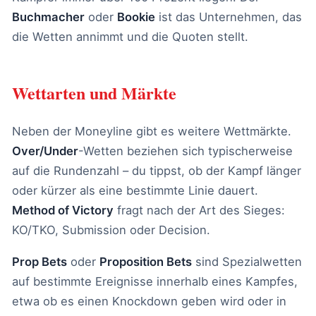
Buchmacher
oder
Bookie
ist das Unternehmen, das
die Wetten annimmt und die Quoten stellt.
Wettarten und Märkte
Neben der Moneyline gibt es weitere Wettmärkte.
Over/Under
-Wetten beziehen sich typischerweise
auf die Rundenzahl – du tippst, ob der Kampf länger
oder kürzer als eine bestimmte Linie dauert.
Method of Victory
fragt nach der Art des Sieges:
KO/TKO, Submission oder Decision.
Prop Bets
oder
Proposition Bets
sind Spezialwetten
auf bestimmte Ereignisse innerhalb eines Kampfes,
etwa ob es einen Knockdown geben wird oder in