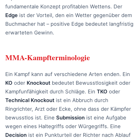
fundamentale Konzept profitablen Wettens. Der
Edge
ist der Vorteil, den ein Wetter gegenüber dem
Buchmacher hat – positive Edge bedeutet langfristig
erwarteten Gewinn.
MMA-Kampfterminologie
Ein Kampf kann auf verschiedene Arten enden. Ein
KO
oder
Knockout
bedeutet Bewusstlosigkeit oder
Kampfunfähigkeit durch Schläge. Ein
TKO
oder
Technical Knockout
ist ein Abbruch durch
Ringrichter, Arzt oder Ecke, ohne dass der Kämpfer
bewusstlos ist. Eine
Submission
ist eine Aufgabe
wegen eines Haltegriffs oder Würgegriffs. Eine
Decision
ist ein Punkturteil der Richter nach Ablauf