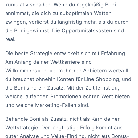
kumulativ schaden. Wenn du regelmäßig Boni
annimmst, die dich zu suboptimalen Wetten
zwingen, verlierst du langfristig mehr, als du durch
die Boni gewinnst. Die Opportunitätskosten sind
real.
Die beste Strategie entwickelt sich mit Erfahrung.
Am Anfang deiner Wettkarriere sind
Willkommensboni bei mehreren Anbietern wertvoll –
du brauchst ohnehin Konten für Line Shopping, und
die Boni sind ein Zusatz. Mit der Zeit lernst du,
welche laufenden Promotionen echten Wert bieten
und welche Marketing-Fallen sind.
Behandle Boni als Zusatz, nicht als Kern deiner
Wettstrategie. Der langfristige Erfolg kommt aus
guter Analyse und Value-Finding, nicht aus Bonus-