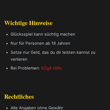
Wichtige Hinweise
Glücksspiel kann süchtig machen
Nur für Personen ab 18 Jahren
Setze nur Geld, das du dir leisten kannst zu
verlieren
Bei Problemen:
BZgA Hilfe
Rechtliches
Alle Angaben ohne Gewähr