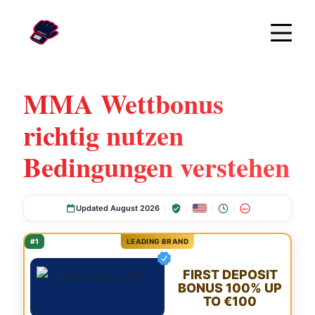
MMA Wettbonus
richtig nutzen
Bedingungen verstehen
Updated August 2026
18+
#1
LEADING BRAND
FIRST DEPOSIT
BONUS 100% UP
TO €100