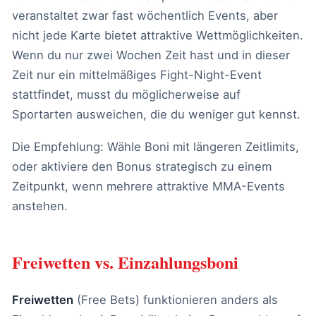
veranstaltet zwar fast wöchentlich Events, aber
nicht jede Karte bietet attraktive Wettmöglichkeiten.
Wenn du nur zwei Wochen Zeit hast und in dieser
Zeit nur ein mittelmäßiges Fight-Night-Event
stattfindet, musst du möglicherweise auf
Sportarten ausweichen, die du weniger gut kennst.
Die Empfehlung: Wähle Boni mit längeren Zeitlimits,
oder aktiviere den Bonus strategisch zu einem
Zeitpunkt, wenn mehrere attraktive MMA-Events
anstehen.
Freiwetten vs. Einzahlungsboni
Freiwetten
(Free Bets) funktionieren anders als