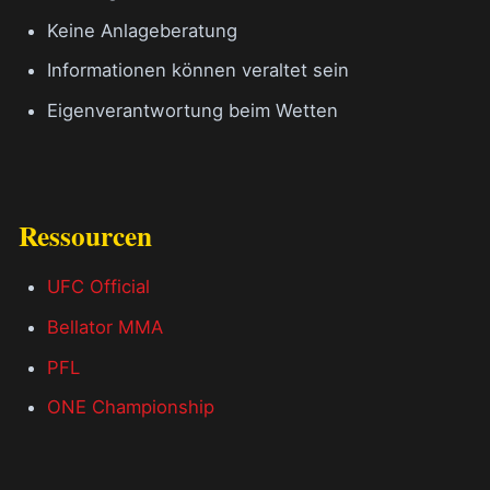
Keine Anlageberatung
Informationen können veraltet sein
Eigenverantwortung beim Wetten
Ressourcen
UFC Official
Bellator MMA
PFL
ONE Championship