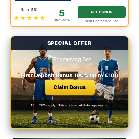
Rate it! (0)
5
GET BONUS
★★★★★
Our Score
Visit Boomerang Bet
SPECIAL OFFER
First Deposit Bonus 100% up to €100
Claim Bonus
18+ · T&Cs apply · This site is an affiliate aggregator.