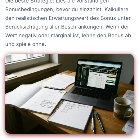
Die beste Strategie: Lies die vollständigen
Bonusbedingungen, bevor du einzahlst. Kalkuliere
den realistischen Erwartungswert des Bonus unter
Berücksichtigung aller Beschränkungen. Wenn der
Wert negativ oder marginal ist, lehne den Bonus ab
und spiele ohne.