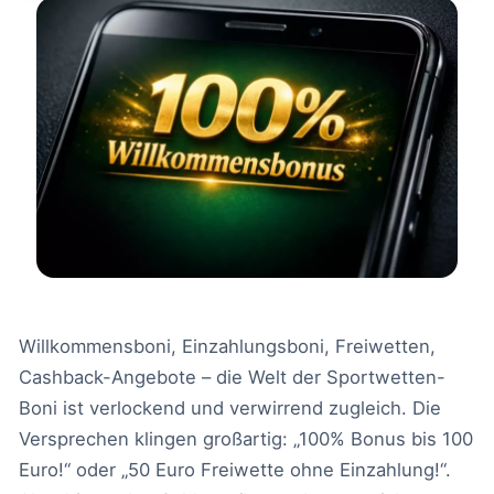
Willkommensboni, Einzahlungsboni, Freiwetten,
Cashback-Angebote – die Welt der Sportwetten-
Boni ist verlockend und verwirrend zugleich. Die
Versprechen klingen großartig: „100% Bonus bis 100
Euro!“ oder „50 Euro Freiwette ohne Einzahlung!“.