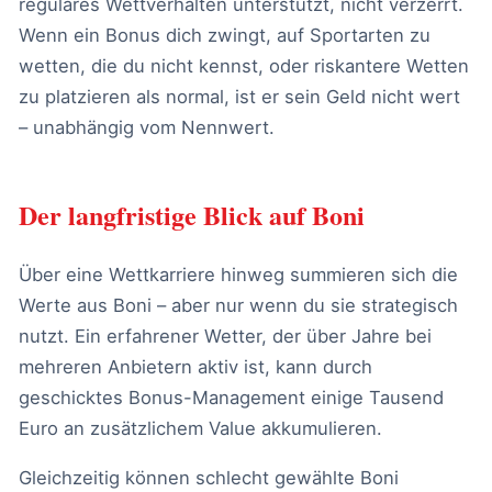
reguläres Wettverhalten unterstützt, nicht verzerrt.
Wenn ein Bonus dich zwingt, auf Sportarten zu
wetten, die du nicht kennst, oder riskantere Wetten
zu platzieren als normal, ist er sein Geld nicht wert
– unabhängig vom Nennwert.
Der langfristige Blick auf Boni
Über eine Wettkarriere hinweg summieren sich die
Werte aus Boni – aber nur wenn du sie strategisch
nutzt. Ein erfahrener Wetter, der über Jahre bei
mehreren Anbietern aktiv ist, kann durch
geschicktes Bonus-Management einige Tausend
Euro an zusätzlichem Value akkumulieren.
Gleichzeitig können schlecht gewählte Boni