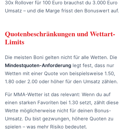
30x Rollover für 100 Euro brauchst du 3.000 Euro
Umsatz – und die Marge frisst den Bonuswert auf.
Quotenbeschränkungen und Wettart-
Limits
Die meisten Boni gelten nicht für alle Wetten. Die
Mindestquoten-Anforderung
legt fest, dass nur
Wetten mit einer Quote von beispielsweise 1.50,
1.80 oder 2.00 oder höher für den Umsatz zählen.
Für MMA-Wetter ist das relevant: Wenn du auf
einen starken Favoriten bei 1.30 setzt, zählt diese
Wette möglicherweise nicht für deinen Bonus-
Umsatz. Du bist gezwungen, höhere Quoten zu
spielen – was mehr Risiko bedeutet.