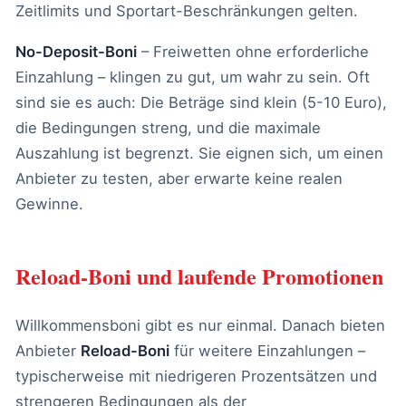
Zeitlimits und Sportart-Beschränkungen gelten.
No-Deposit-Boni
– Freiwetten ohne erforderliche
Einzahlung – klingen zu gut, um wahr zu sein. Oft
sind sie es auch: Die Beträge sind klein (5-10 Euro),
die Bedingungen streng, und die maximale
Auszahlung ist begrenzt. Sie eignen sich, um einen
Anbieter zu testen, aber erwarte keine realen
Gewinne.
Reload-Boni und laufende Promotionen
Willkommensboni gibt es nur einmal. Danach bieten
Anbieter
Reload-Boni
für weitere Einzahlungen –
typischerweise mit niedrigeren Prozentsätzen und
strengeren Bedingungen als der