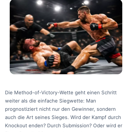
Die Method-of-Victory-Wette geht einen Schritt
weiter als die einfache Siegwette: Man
prognostiziert nicht nur den Gewinner, sondern
auch die Art seines Sieges. Wird der Kampf durch
Knockout enden? Durch Submission? Oder wird er