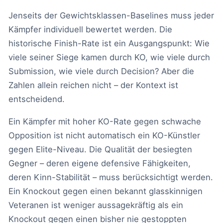
Jenseits der Gewichtsklassen-Baselines muss jeder
Kämpfer individuell bewertet werden. Die
historische Finish-Rate ist ein Ausgangspunkt: Wie
viele seiner Siege kamen durch KO, wie viele durch
Submission, wie viele durch Decision? Aber die
Zahlen allein reichen nicht – der Kontext ist
entscheidend.
Ein Kämpfer mit hoher KO-Rate gegen schwache
Opposition ist nicht automatisch ein KO-Künstler
gegen Elite-Niveau. Die Qualität der besiegten
Gegner – deren eigene defensive Fähigkeiten,
deren Kinn-Stabilität – muss berücksichtigt werden.
Ein Knockout gegen einen bekannt glasskinnigen
Veteranen ist weniger aussagekräftig als ein
Knockout gegen einen bisher nie gestoppten