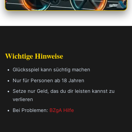
Wichtige Hinweise
Glücksspiel kann süchtig machen
Nur für Personen ab 18 Jahren
Setze nur Geld, das du dir leisten kannst zu
verlieren
Bei Problemen:
BZgA Hilfe