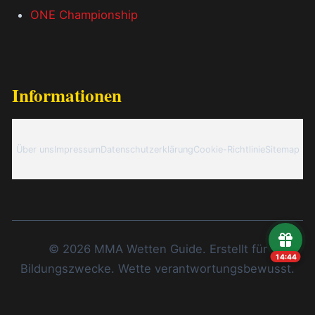
ONE Championship
Informationen
Über uns
Impressum
Datenschutzerklärung
Cookie-Richtlinie
Sitemap
©
2026
MMA Wetten Guide. Erstellt für
14:43
Bildungszwecke. Wette verantwortungsbewusst.