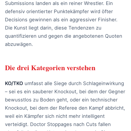
Submissions landen als ein reiner Wrestler. Ein
defensiv orientierter Punktekämpfer wird öfter
Decisions gewinnen als ein aggressiver Finisher.
Die Kunst liegt darin, diese Tendenzen zu
quantifizieren und gegen die angebotenen Quoten
abzuwägen.
Die drei Kategorien verstehen
KO/TKO
umfasst alle Siege durch Schlageinwirkung
– sei es ein sauberer Knockout, bei dem der Gegner
bewusstlos zu Boden geht, oder ein technischer
Knockout, bei dem der Referee den Kampf abbricht,
weil ein Kämpfer sich nicht mehr intelligent
verteidigt. Doctor Stoppages nach Cuts fallen