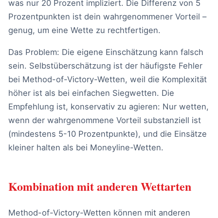
was nur 20 Prozent impliziert. Die Differenz von 5
Prozentpunkten ist dein wahrgenommener Vorteil –
genug, um eine Wette zu rechtfertigen.
Das Problem: Die eigene Einschätzung kann falsch
sein. Selbstüberschätzung ist der häufigste Fehler
bei Method-of-Victory-Wetten, weil die Komplexität
höher ist als bei einfachen Siegwetten. Die
Empfehlung ist, konservativ zu agieren: Nur wetten,
wenn der wahrgenommene Vorteil substanziell ist
(mindestens 5-10 Prozentpunkte), und die Einsätze
kleiner halten als bei Moneyline-Wetten.
Kombination mit anderen Wettarten
Method-of-Victory-Wetten können mit anderen