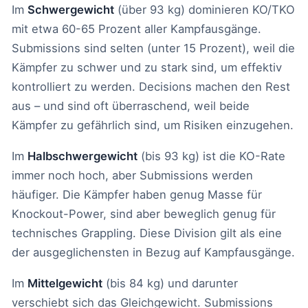
Im
Schwergewicht
(über 93 kg) dominieren KO/TKO
mit etwa 60-65 Prozent aller Kampfausgänge.
Submissions sind selten (unter 15 Prozent), weil die
Kämpfer zu schwer und zu stark sind, um effektiv
kontrolliert zu werden. Decisions machen den Rest
aus – und sind oft überraschend, weil beide
Kämpfer zu gefährlich sind, um Risiken einzugehen.
Im
Halbschwergewicht
(bis 93 kg) ist die KO-Rate
immer noch hoch, aber Submissions werden
häufiger. Die Kämpfer haben genug Masse für
Knockout-Power, sind aber beweglich genug für
technisches Grappling. Diese Division gilt als eine
der ausgeglichensten in Bezug auf Kampfausgänge.
Im
Mittelgewicht
(bis 84 kg) und darunter
verschiebt sich das Gleichgewicht. Submissions