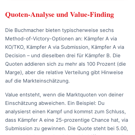
Quoten-Analyse und Value-Finding
Die Buchmacher bieten typischerweise sechs
Method-of-Victory-Optionen an: Kämpfer A via
KO/TKO, Kämpfer A via Submission, Kämpfer A via
Decision – und dieselben drei für Kämpfer B. Die
Quoten addieren sich zu mehr als 100 Prozent (die
Marge), aber die relative Verteilung gibt Hinweise
auf die Markteinschätzung.
Value entsteht, wenn die Marktquoten von deiner
Einschätzung abweichen. Ein Beispiel: Du
analysierst einen Kampf und kommst zum Schluss,
dass Kämpfer A eine 25-prozentige Chance hat, via
Submission zu gewinnen. Die Quote steht bei 5.00,