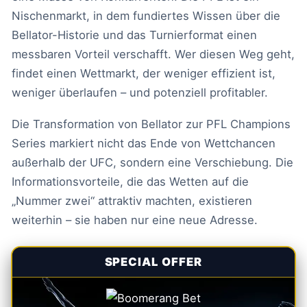
Nischenmarkt, in dem fundiertes Wissen über die
Bellator-Historie und das Turnierformat einen
messbaren Vorteil verschafft. Wer diesen Weg geht,
findet einen Wettmarkt, der weniger effizient ist,
weniger überlaufen – und potenziell profitabler.
Die Transformation von Bellator zur PFL Champions
Series markiert nicht das Ende von Wettchancen
außerhalb der UFC, sondern eine Verschiebung. Die
Informationsvorteile, die das Wetten auf die
„Nummer zwei“ attraktiv machten, existieren
weiterhin – sie haben nur eine neue Adresse.
SPECIAL OFFER