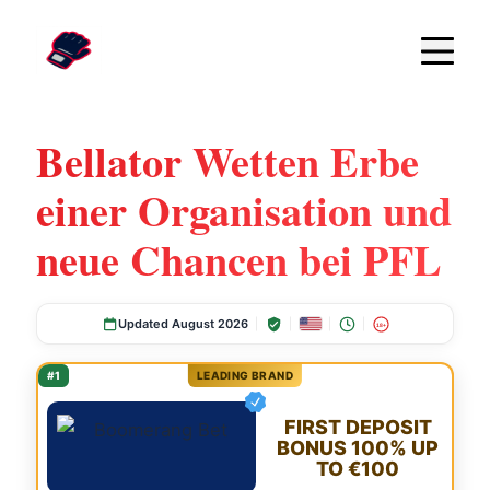
Bellator Wetten Erbe
einer Organisation und
neue Chancen bei PFL
Updated August 2026
18+
#1
LEADING BRAND
FIRST DEPOSIT
BONUS 100% UP
TO €100