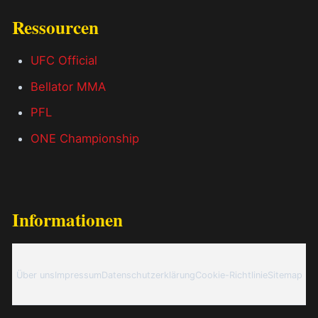
Ressourcen
UFC Official
Bellator MMA
PFL
ONE Championship
Informationen
Über uns
Impressum
Datenschutzerklärung
Cookie-Richtlinie
Sitemap