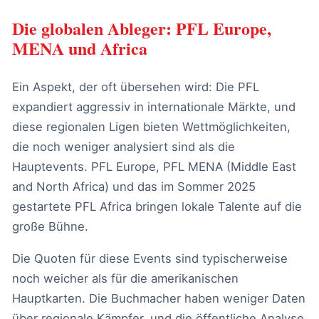
Die globalen Ableger: PFL Europe,
MENA und Africa
Ein Aspekt, der oft übersehen wird: Die PFL
expandiert aggressiv in internationale Märkte, und
diese regionalen Ligen bieten Wettmöglichkeiten,
die noch weniger analysiert sind als die
Hauptevents. PFL Europe, PFL MENA (Middle East
and North Africa) und das im Sommer 2025
gestartete PFL Africa bringen lokale Talente auf die
große Bühne.
Die Quoten für diese Events sind typischerweise
noch weicher als für die amerikanischen
Hauptkarten. Die Buchmacher haben weniger Daten
über regionale Kämpfer, und die öffentliche Analyse