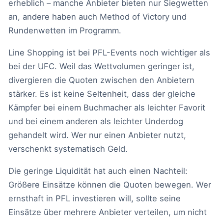
erheblich – manche Anbieter bieten nur Siegwetten
an, andere haben auch Method of Victory und
Rundenwetten im Programm.
Line Shopping ist bei PFL-Events noch wichtiger als
bei der UFC. Weil das Wettvolumen geringer ist,
divergieren die Quoten zwischen den Anbietern
stärker. Es ist keine Seltenheit, dass der gleiche
Kämpfer bei einem Buchmacher als leichter Favorit
und bei einem anderen als leichter Underdog
gehandelt wird. Wer nur einen Anbieter nutzt,
verschenkt systematisch Geld.
Die geringe Liquidität hat auch einen Nachteil:
Größere Einsätze können die Quoten bewegen. Wer
ernsthaft in PFL investieren will, sollte seine
Einsätze über mehrere Anbieter verteilen, um nicht