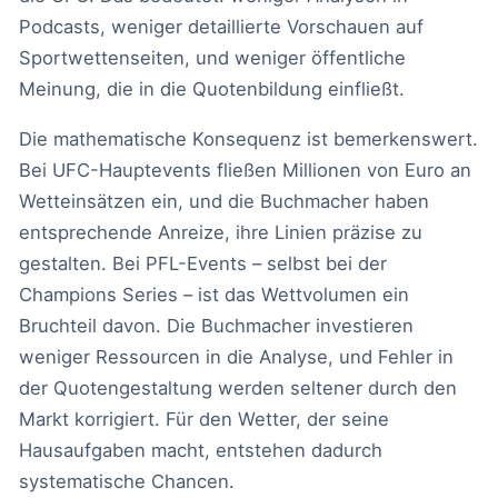
Podcasts, weniger detaillierte Vorschauen auf
Sportwettenseiten, und weniger öffentliche
Meinung, die in die Quotenbildung einfließt.
Die mathematische Konsequenz ist bemerkenswert.
Bei UFC-Hauptevents fließen Millionen von Euro an
Wetteinsätzen ein, und die Buchmacher haben
entsprechende Anreize, ihre Linien präzise zu
gestalten. Bei PFL-Events – selbst bei der
Champions Series – ist das Wettvolumen ein
Bruchteil davon. Die Buchmacher investieren
weniger Ressourcen in die Analyse, und Fehler in
der Quotengestaltung werden seltener durch den
Markt korrigiert. Für den Wetter, der seine
Hausaufgaben macht, entstehen dadurch
systematische Chancen.