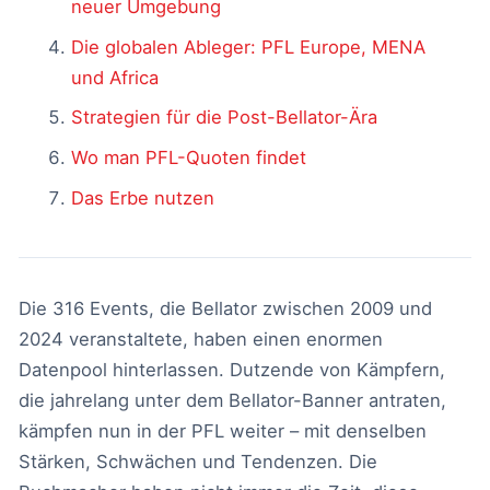
neuer Umgebung
Die globalen Ableger: PFL Europe, MENA
und Africa
Strategien für die Post-Bellator-Ära
Wo man PFL-Quoten findet
Das Erbe nutzen
Die 316 Events, die Bellator zwischen 2009 und
2024 veranstaltete, haben einen enormen
Datenpool hinterlassen. Dutzende von Kämpfern,
die jahrelang unter dem Bellator-Banner antraten,
kämpfen nun in der PFL weiter – mit denselben
Stärken, Schwächen und Tendenzen. Die