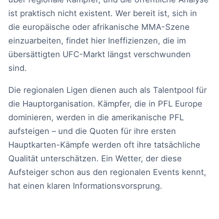
ist praktisch nicht existent. Wer bereit ist, sich in
die europäische oder afrikanische MMA-Szene
einzuarbeiten, findet hier Ineffizienzen, die im
übersättigten UFC-Markt längst verschwunden
sind.
Die regionalen Ligen dienen auch als Talentpool für
die Hauptorganisation. Kämpfer, die in PFL Europe
dominieren, werden in die amerikanische PFL
aufsteigen – und die Quoten für ihre ersten
Hauptkarten-Kämpfe werden oft ihre tatsächliche
Qualität unterschätzen. Ein Wetter, der diese
Aufsteiger schon aus den regionalen Events kennt,
hat einen klaren Informationsvorsprung.