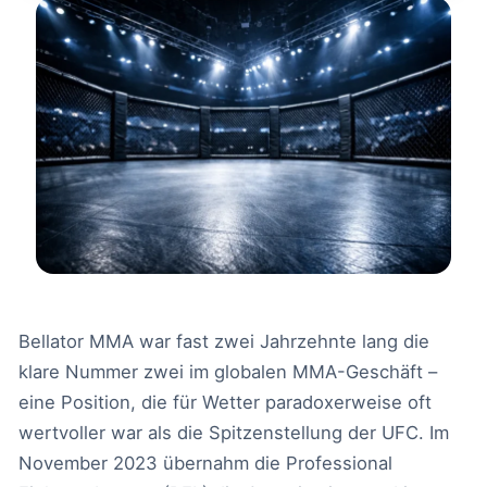
Bellator MMA war fast zwei Jahrzehnte lang die
klare Nummer zwei im globalen MMA-Geschäft –
eine Position, die für Wetter paradoxerweise oft
wertvoller war als die Spitzenstellung der UFC. Im
November 2023 übernahm die Professional