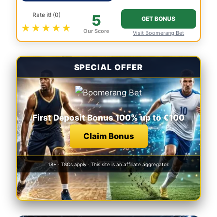
Rate it! (0)
5
GET BONUS
★★★★★
Our Score
Visit Boomerang Bet
SPECIAL OFFER
First Deposit Bonus 100% up to €100
Claim Bonus
18+ · T&Cs apply · This site is an affiliate aggregator.