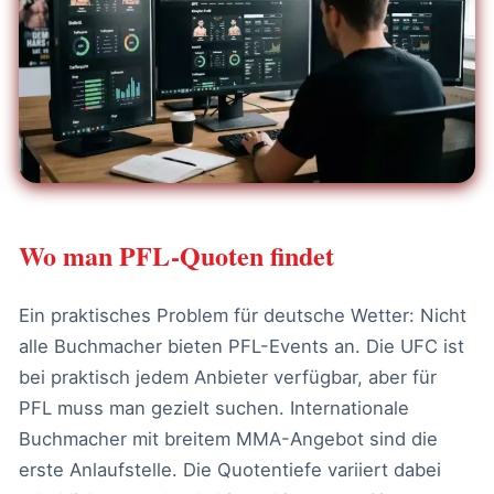
Wo man PFL-Quoten findet
Ein praktisches Problem für deutsche Wetter: Nicht
alle Buchmacher bieten PFL-Events an. Die UFC ist
bei praktisch jedem Anbieter verfügbar, aber für
PFL muss man gezielt suchen. Internationale
Buchmacher mit breitem MMA-Angebot sind die
erste Anlaufstelle. Die Quotentiefe variiert dabei