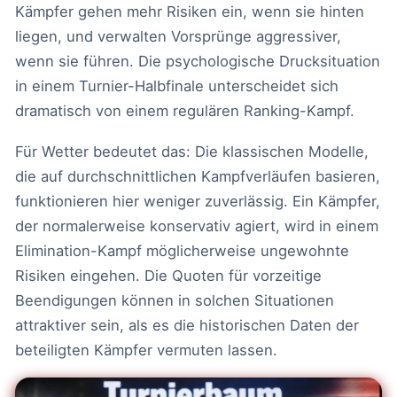
Kämpfer gehen mehr Risiken ein, wenn sie hinten
liegen, und verwalten Vorsprünge aggressiver,
wenn sie führen. Die psychologische Drucksituation
in einem Turnier-Halbfinale unterscheidet sich
dramatisch von einem regulären Ranking-Kampf.
Für Wetter bedeutet das: Die klassischen Modelle,
die auf durchschnittlichen Kampfverläufen basieren,
funktionieren hier weniger zuverlässig. Ein Kämpfer,
der normalerweise konservativ agiert, wird in einem
Elimination-Kampf möglicherweise ungewohnte
Risiken eingehen. Die Quoten für vorzeitige
Beendigungen können in solchen Situationen
attraktiver sein, als es die historischen Daten der
beteiligten Kämpfer vermuten lassen.