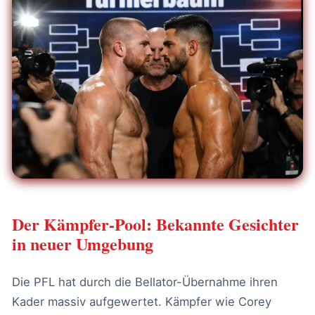
Der Kämpfer-Pool: Bekannte Gesichter
in neuer Umgebung
Die PFL hat durch die Bellator-Übernahme ihren
Kader massiv aufgewertet. Kämpfer wie Corey