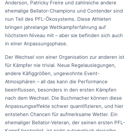
Anderson, Patricky Freire und zahlreiche andere
ehemalige Bellator-Champions und Contender sind
nun Teil des PFL-Ökosystems. Diese Athleten
bringen jahrelange Wettkampferfahrung auf
höchstem Niveau mit – aber sie befinden sich auch
in einer Anpassungsphase.
Der Wechsel von einer Organisation zur anderen ist
für Kämpfer nie trivial. Neue Regelauslegungen,
andere Käfiggrößen, ungewohnte Event-
Atmosphären – all das kann die Performance
beeinflussen, besonders in den ersten Kämpfen
nach dem Wechsel. Die Buchmacher können diese
Anpassungseffekte schwer quantifizieren, und hier
entstehen Chancen für aufmerksame Wetter. Ein
ehemaliger Bellator-Veteran, der seinen ersten PFL-
Kampf bestreitet, ist nicht automatisch derselbe